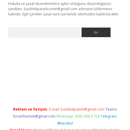
Hukuka ve yasal düzenlemelere aykırı olduğunu düşündüğünüz
içerikleri,
backlinkpanelicomtr@gmail.com
adresine bildirmeniz
halinde, ilgili içerikler yasal süre içerisinde sitemizden kaldırılacaktır.
Arama
sino
Reklam ve İletişim:
E-mail:
backlinkpaneli@gmail.com
Teams:
forumhizmeti@gmail.com
Whatsapp: 0262 606 0 726
Telegram:
@karabul