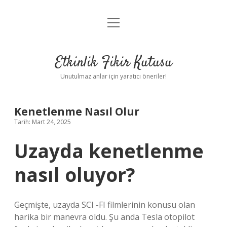
menüyü
Anasayfa
aç
Gizlilik Politikası
Etkinlik Fikir Kutusu
Yasal Uyarı
Unutulmaz anlar için yaratıcı öneriler!
Hakkımızda
Kenetlenme Nasıl Olur
Tarih: Mart 24, 2025
Uzayda kenetlenme
nasıl oluyor?
Geçmişte, uzayda SCI -FI filmlerinin konusu olan
harika bir manevra oldu. Şu anda Tesla otopilot