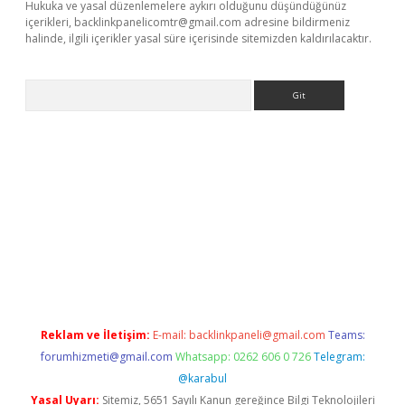
Hukuka ve yasal düzenlemelere aykırı olduğunu düşündüğünüz
içerikleri,
backlinkpanelicomtr@gmail.com
adresine bildirmeniz
halinde, ilgili içerikler yasal süre içerisinde sitemizden kaldırılacaktır.
Arama
vdcasino
Reklam ve İletişim:
E-mail:
backlinkpaneli@gmail.com
Teams:
forumhizmeti@gmail.com
Whatsapp: 0262 606 0 726
Telegram:
@karabul
Yasal Uyarı:
Sitemiz, 5651 Sayılı Kanun gereğince Bilgi Teknolojileri