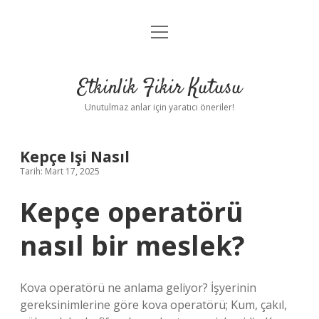
menüyü
Anasayfa
aç
Gizlilik Politikası
Etkinlik Fikir Kutusu
Yasal Uyarı
Unutulmaz anlar için yaratıcı öneriler!
Hakkımızda
Kepçe Işi Nasıl
Tarih: Mart 17, 2025
Kepçe operatörü
nasıl bir meslek?
Kova operatörü ne anlama geliyor? İşyerinin
gereksinimlerine göre kova operatörü; Kum, çakıl,