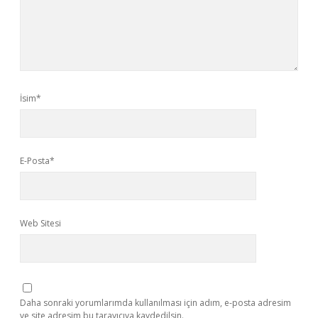
İsim*
E-Posta*
Web Sitesi
Daha sonraki yorumlarımda kullanılması için adım, e-posta adresim
ve site adresim bu tarayıcıya kaydedilsin.