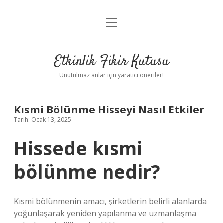
menüyü
Anasayfa
aç
Gizlilik Politikası
Etkinlik Fikir Kutusu
Yasal Uyarı
Unutulmaz anlar için yaratıcı öneriler!
Hakkımızda
Kısmi Bölünme Hisseyi Nasıl Etkiler
Tarih: Ocak 13, 2025
Hissede kısmi
bölünme nedir?
Kısmi bölünmenin amacı, şirketlerin belirli alanlarda
yoğunlaşarak yeniden yapılanma ve uzmanlaşma