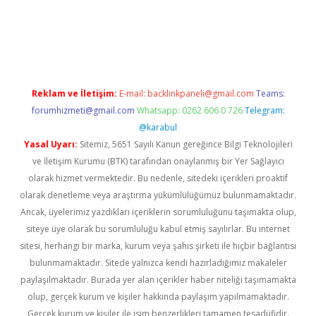
casino
Reklam ve İletişim:
E-mail:
backlinkpaneli@gmail.com
Teams:
forumhizmeti@gmail.com
Whatsapp: 0262 606 0 726
Telegram:
@karabul
Yasal Uyarı:
Sitemiz, 5651 Sayılı Kanun gereğince Bilgi Teknolojileri
ve İletişim Kurumu (BTK) tarafından onaylanmış bir Yer Sağlayıcı
olarak hizmet vermektedir. Bu nedenle, sitedeki içerikleri proaktif
olarak denetleme veya araştırma yükümlülüğümüz bulunmamaktadır.
Ancak, üyelerimiz yazdıkları içeriklerin sorumluluğunu taşımakta olup,
siteye üye olarak bu sorumluluğu kabul etmiş sayılırlar. Bu internet
sitesi, herhangi bir marka, kurum veya şahıs şirketi ile hiçbir bağlantısı
bulunmamaktadır. Sitede yalnızca kendi hazırladığımız makaleler
paylaşılmaktadır. Burada yer alan içerikler haber niteliği taşımamakta
olup, gerçek kurum ve kişiler hakkında paylaşım yapılmamaktadır.
Gerçek kurum ve kişiler ile isim benzerlikleri tamamen tesadüfidir.