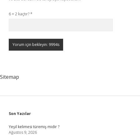
6 + 2 kaçtır?
*
Sitemap
Sidebar
Son Yazılar
Yeşil kelimesi türemiş midir ?
Ağustos 9, 2026