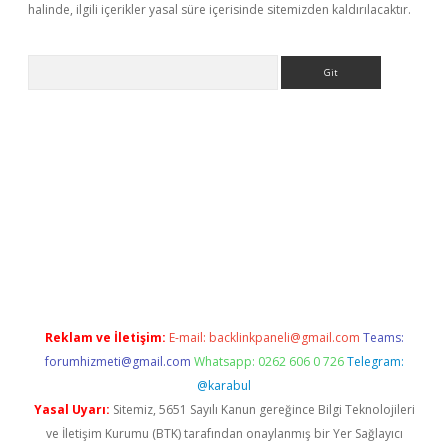
halinde, ilgili içerikler yasal süre içerisinde sitemizden kaldırılacaktır.
Arama
vdcasino
Reklam ve İletişim:
E-mail:
backlinkpaneli@gmail.com
Teams:
forumhizmeti@gmail.com
Whatsapp: 0262 606 0 726
Telegram:
@karabul
Yasal Uyarı:
Sitemiz, 5651 Sayılı Kanun gereğince Bilgi Teknolojileri
ve İletişim Kurumu (BTK) tarafından onaylanmış bir Yer Sağlayıcı