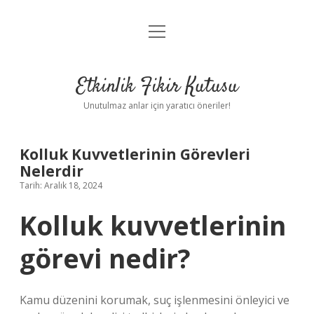
menüyü
Anasayfa
aç
Gizlilik Politikası
Etkinlik Fikir Kutusu
Yasal Uyarı
Unutulmaz anlar için yaratıcı öneriler!
Hakkımızda
Kolluk Kuvvetlerinin Görevleri
Nelerdir
Tarih: Aralık 18, 2024
Kolluk kuvvetlerinin
görevi nedir?
Kamu düzenini korumak, suç işlenmesini önleyici ve