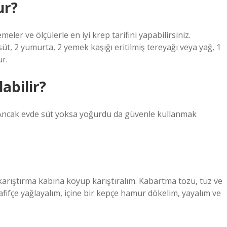
ur?
ler ve ölçülerle en iyi krep tarifini yapabilirsiniz.
t, 2 yumurta, 2 yemek kaşığı eritilmiş tereyağı veya yağ, 1
ur.
abilir?
. Ancak evde süt yoksa yoğurdu da güvenle kullanmak
ı karıştırma kabına koyup karıştıralım. Kabartma tozu, tuz ve
hafifçe yağlayalım, içine bir kepçe hamur dökelim, yayalım ve