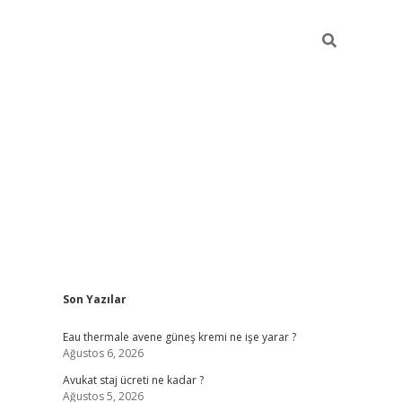
Sidebar
Son Yazılar
vdcasino
Eau thermale avene güneş kremi ne işe yarar ?
Ağustos 6, 2026
Avukat staj ücreti ne kadar ?
Ağustos 5, 2026