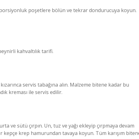
rı porsiyonluk poşetlere bölün ve tekrar dondurucuya koyun.
ynirli kahvaltılık tarifi.
a kızarınca servis tabağına alın. Malzeme bitene kadar bu
ık kreması ile servis edilir.
umurta ve sütü çırpın. Un, tuz ve yağı ekleyip çırpmaya devam
 bir kepçe krep hamurundan tavaya koyun. Tüm karışım biten