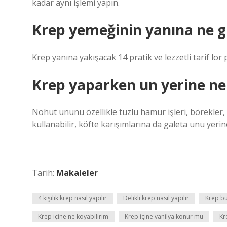
kadar aynı işlemi yapın.
Krep yemeğinin yanına ne g
Krep yanına yakışacak 14 pratik ve lezzetli tarif lor pe
Krep yaparken un yerine ne 
Nohut ununu özellikle tuzlu hamur işleri, börekler, 
kullanabilir, köfte karışımlarına da galeta unu yerine
Tarih:
Makaleler
4 kişilik krep nasıl yapılır
Delikli krep nasıl yapılır
Krep bu
Krep içine ne koyabilirim
Krep içine vanilya konur mu
Kr