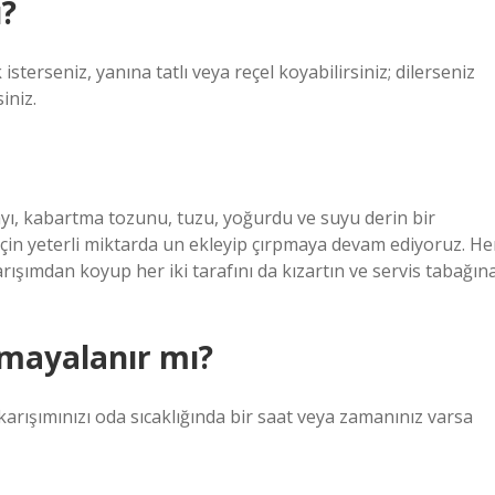
u?
 isterseniz, yanına tatlı veya reçel koyabilirsiniz; dilerseniz
iniz.
rtayı, kabartma tozunu, tuzu, yoğurdu ve suyu derin bir
için yeterli miktarda un ekleyip çırpmaya devam ediyoruz. He
karışımdan koyup her iki tarafını da kızartın ve servis tabağın
mayalanır mı?
arışımınızı oda sıcaklığında bir saat veya zamanınız varsa