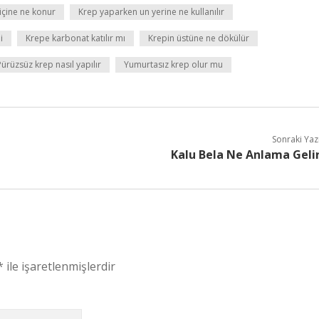
içine ne konur
Krep yaparken un yerine ne kullanılır
i
Krepe karbonat katılır mı
Krepin üstüne ne dökülür
Pürüzsüz krep nasıl yapılır
Yumurtasız krep olur mu
Sonraki Yaz
Kalu Bela Ne Anlama Geli
*
ile işaretlenmişlerdir