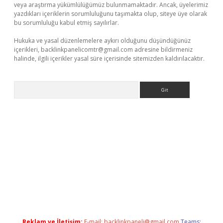
veya araştırma yükümlülüğümüz bulunmamaktadır. Ancak, üyelerimiz
yazdıkları içeriklerin sorumluluğunu taşımakta olup, siteye üye olarak
bu sorumluluğu kabul etmiş sayılırlar.
Hukuka ve yasal düzenlemelere aykırı olduğunu düşündüğünüz
içerikleri,
backlinkpanelicomtr@gmail.com
adresine bildirmeniz
halinde, ilgili içerikler yasal süre içerisinde sitemizden kaldırılacaktır.
Arama
vdcasino
Reklam ve İletişim:
E-mail:
backlinkpaneli@gmail.com
Teams: