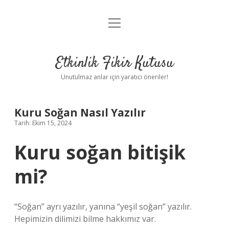
menüyü
Anasayfa
aç
Gizlilik Politikası
Etkinlik Fikir Kutusu
Yasal Uyarı
Unutulmaz anlar için yaratıcı öneriler!
Hakkımızda
Kuru Soğan Nasıl Yazılır
Tarih: Ekim 15, 2024
Kuru soğan bitişik
mi?
“Soğan” ayrı yazılır, yanına “yeşil soğan” yazılır.
Hepimizin dilimizi bilme hakkımız var.