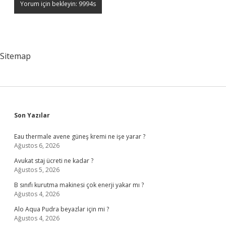
Sitemap
Sidebar
Son Yazılar
Eau thermale avene güneş kremi ne işe yarar ?
Ağustos 6, 2026
Avukat staj ücreti ne kadar ?
Ağustos 5, 2026
B sınıfı kurutma makinesi çok enerji yakar mı ?
Ağustos 4, 2026
Alo Aqua Pudra beyazlar için mi ?
Ağustos 4, 2026