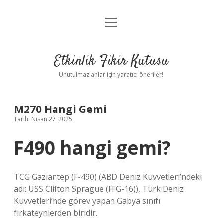
menüyü
Anasayfa
aç
Gizlilik Politikası
Etkinlik Fikir Kutusu
Yasal Uyarı
Unutulmaz anlar için yaratıcı öneriler!
Hakkımızda
M270 Hangi Gemi
Tarih: Nisan 27, 2025
F490 hangi gemi?
TCG Gaziantep (F-490) (ABD Deniz Kuvvetleri’ndeki
adı: USS Clifton Sprague (FFG-16)), Türk Deniz
Kuvvetleri’nde görev yapan Gabya sınıfı
fırkateynlerden biridir.