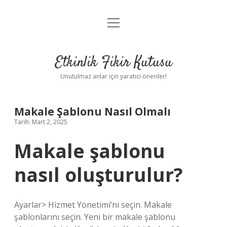
menüyü
Anasayfa
aç
Gizlilik Politikası
Etkinlik Fikir Kutusu
Yasal Uyarı
Unutulmaz anlar için yaratıcı öneriler!
Hakkımızda
Makale Şablonu Nasıl Olmalı
Tarih: Mart 2, 2025
Makale şablonu
nasıl oluşturulur?
Ayarlar> Hizmet Yönetimi’ni seçin. Makale
şablonlarını seçin. Yeni bir makale şablonu