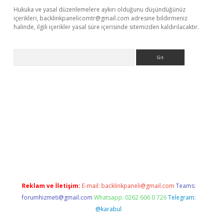
Hukuka ve yasal düzenlemelere aykırı olduğunu düşündüğünüz
içerikleri,
backlinkpanelicomtr@gmail.com
adresine bildirmeniz
halinde, ilgili içerikler yasal süre içerisinde sitemizden kaldırılacaktır.
Arama
ino
Reklam ve İletişim:
E-mail:
backlinkpaneli@gmail.com
Teams:
forumhizmeti@gmail.com
Whatsapp: 0262 606 0 726
Telegram:
@karabul