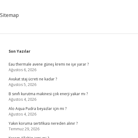
Sitemap
Sidebar
Son Yazılar
Eau thermale avene güneş kremi ne işe yarar ?
Ağustos 6, 2026
Avukat staj ücreti ne kadar ?
Ağustos 5, 2026
B sınıfı kurutma makinesi çok enerji yakar mı ?
Ağustos 4, 2026
Alo Aqua Pudra beyazlar için mi ?
Ağustos 4, 2026
Yakın koruma sertifikası nereden alınır ?
Temmuz 29, 2026