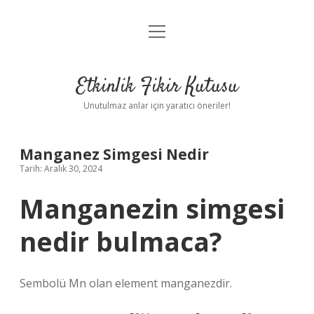
menüyü
Anasayfa
aç
Gizlilik Politikası
Etkinlik Fikir Kutusu
Yasal Uyarı
Unutulmaz anlar için yaratıcı öneriler!
Hakkımızda
Manganez Simgesi Nedir
Tarih: Aralık 30, 2024
Manganezin simgesi
nedir bulmaca?
Sembolü Mn olan element manganezdir.