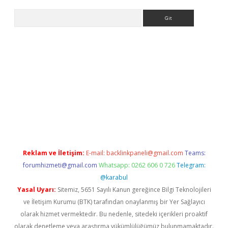
Arama
no
Reklam ve İletişim:
E-mail:
backlinkpaneli@gmail.com
Teams:
forumhizmeti@gmail.com
Whatsapp: 0262 606 0 726
Telegram:
@karabul
Yasal Uyarı:
Sitemiz, 5651 Sayılı Kanun gereğince Bilgi Teknolojileri
ve İletişim Kurumu (BTK) tarafından onaylanmış bir Yer Sağlayıcı
olarak hizmet vermektedir. Bu nedenle, sitedeki içerikleri proaktif
olarak denetleme veya araştırma yükümlülüğümüz bulunmamaktadır.