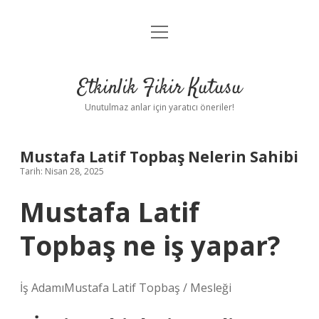
menüyü
Anasayfa
aç
Gizlilik Politikası
Etkinlik Fikir Kutusu
Yasal Uyarı
Unutulmaz anlar için yaratıcı öneriler!
Hakkımızda
Mustafa Latif Topbaş Nelerin Sahibi
Tarih: Nisan 28, 2025
Mustafa Latif
Topbaş ne iş yapar?
İş AdamıMustafa Latif Topbaş / Mesleği