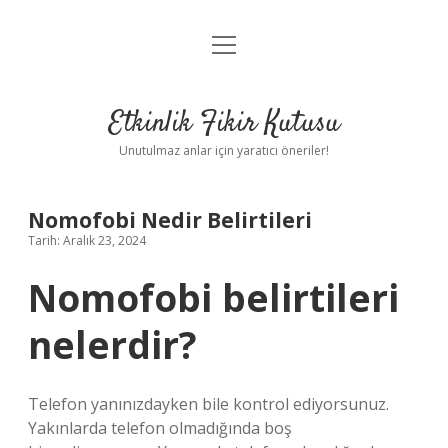
menüyü
Anasayfa
aç
Gizlilik Politikası
Etkinlik Fikir Kutusu
Yasal Uyarı
Unutulmaz anlar için yaratıcı öneriler!
Hakkımızda
Nomofobi Nedir Belirtileri
Tarih: Aralık 23, 2024
Nomofobi belirtileri
nelerdir?
Telefon yanınızdayken bile kontrol ediyorsunuz.
Yakınlarda telefon olmadığında boş