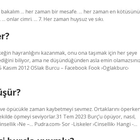
likte bakalım … her zaman bir mesafe. … her zaman en kötüsünü
… onlar cimri. … 7. Her zaman huysuz ve sıkı.
er?
erkeğin hayranlığını kazanmak, onu ona taşımak için her şeye
diğini biliyor, ama ne düşündüğünden asla emin olamazsınız
 5 Kasım 2012 OSlak Burcu – Facebook Fook ›Oglakburc›
üşür?
lak ve öpücükle zaman kaybetmeyi sevmez. Ortaklarını öperke
ekilde öpmeyi seviyorlar.31 Tem 2023 Burç’u öpüyor, nasıl,
sellik ›Ne –… Pudra.com› Sor -Liskeler ›Cinsellik› Hangi -…