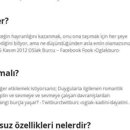
er?
erkeğin hayranlığını kazanmak, onu ona taşımak için her şeye
diğini biliyor, ama ne düşündüğünden asla emin olamazsınız
 5 Kasım 2012 OSlak Burcu – Facebook Fook ›Oglakburc›
malı?
ğer etkilemek istiyorsanız; Duygularla ilgilenen romantik
isiplin ve sevmeye ve sevmeye çalışan davranışlardan
angi burçla yaşar? -Twitburctwitburc ›oglak-kadini-dayatini 
z özellikleri nelerdir?