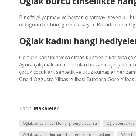
Oğlak burcu cinsellikte han
Bir çiftliği yapmayı ve baştan çıkarmayı seven bu b
olduğunu bir burç görmek istiyor. Burada da bir Oğla
Oğlak kadını hangi hediyele
Oğlak’ın karısının veya elmas küpelerin karısına çok f
Ayrıca çalışmaktan mutlu olan bu kadın için şık bir b
çocuk çocukları, sentetik ve ucuz kumaşlar her za
Öneri-Oggusto Yilbasi Yilbasi Burclara-Gore-Yilbas
Tarih:
Makaleler
Oğlak burcu cinsellikte hangi burçla uyumlu
Oğlak burcu kadın
Oğlak burcu kadını hangi burç erkeklerden hoşlanır
Oğlak bur