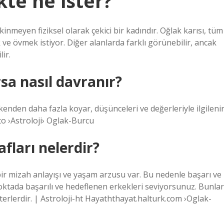
kte ne ister?
kinmeyen fiziksel olarak çekici bir kadındır. Oğlak karısı, tüm
e övmek istiyor. Diğer alanlarda farklı görünebilir, ancak
ir.
sa nasıl davranır?
kenden daha fazla koyar, düşünceleri ve değerleriyle ilgilenir
›Astroloji› Oglak-Burcu
fları nelerdir?
bir mizah anlayışı ve yaşam arzusu var. Bu nedenle başarı ve
 noktada başarılı ve hedeflenen erkekleri seviyorsunuz. Bunlar
iterlerdir. | Astroloji-ht Hayaththayat.halturk.com ›Oglak-