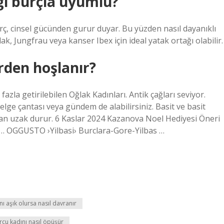
gi burçla uyumlu?
urç, cinsel gücünden gurur duyar. Bu yüzden nasıl dayanıklı
k, Jungfrau veya kanser Ibex için ideal yatak ortağı olabilir.
rden hoşlanır?
azla getirilebilen Oğlak Kadınları. Antik çağları seviyor.
elge çantası veya gündem de alabilirsiniz. Basit ve basit
man uzak durur. 6 Kaslar 2024 Kazanova Noel Hediyesi Öneri
 … OGGUSTO ›Yilbasi› Burclara-Gore-Yilbas …
ı aşık olursa nasıl davranır
cu kadını nasıl öpüşür