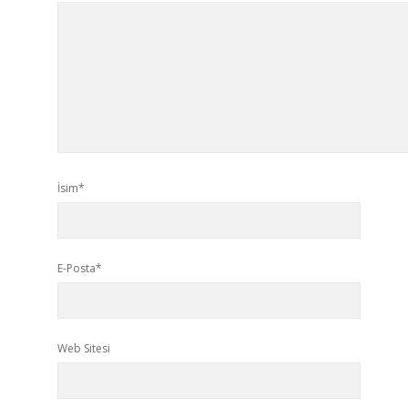
İsim*
E-Posta*
Web Sitesi