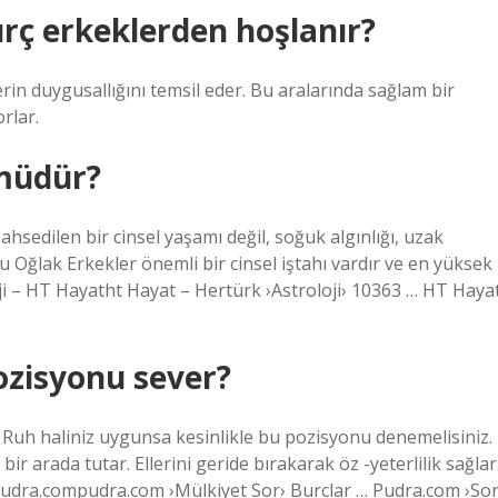
rç erkeklerden hoşlanır?
serin duygusallığını temsil eder. Bu aralarında sağlam bir
rlar.
müdür?
ahsedilen bir cinsel yaşamı değil, soğuk algınlığı, uzak
ğu Oğlak Erkekler önemli bir cinsel iştahı vardır ve en yüksek
loji – HT Hayatht Hayat – Hertürk ›Astroloji› 10363 … HT Haya
ozisyonu sever?
. Ruh haliniz uygunsa kesinlikle bu pozisyonu denemelisiniz.
bir arada tutar. Ellerini geride bırakarak öz -yeterlilik sağlar
Pudra.compudra.com ›Mülkiyet Sor› Burclar … Pudra.com ›So