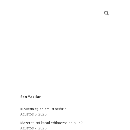
Sidebar
Son Yazılar
vdcasino
Kuvvetin eş anlamlısı nedir ?
Ağustos 8, 2026
Mazeret izni kabul edilmezse ne olur ?
Ağustos 7, 2026