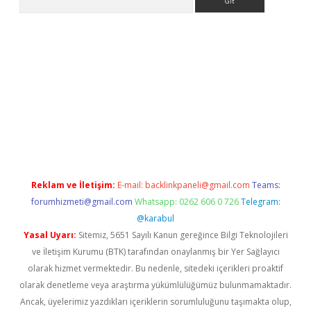
ino
Reklam ve İletişim:
E-mail:
backlinkpaneli@gmail.com
Teams:
forumhizmeti@gmail.com
Whatsapp: 0262 606 0 726
Telegram:
@karabul
Yasal Uyarı:
Sitemiz, 5651 Sayılı Kanun gereğince Bilgi Teknolojileri
ve İletişim Kurumu (BTK) tarafından onaylanmış bir Yer Sağlayıcı
olarak hizmet vermektedir. Bu nedenle, sitedeki içerikleri proaktif
olarak denetleme veya araştırma yükümlülüğümüz bulunmamaktadır.
Ancak, üyelerimiz yazdıkları içeriklerin sorumluluğunu taşımakta olup,