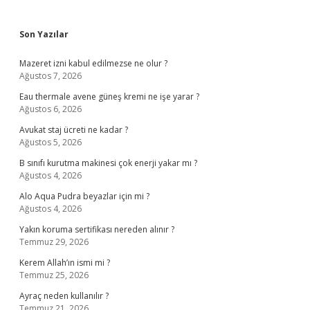
Sidebar
Son Yazılar
Mazeret izni kabul edilmezse ne olur ?
Ağustos 7, 2026
Eau thermale avene güneş kremi ne işe yarar ?
Ağustos 6, 2026
Avukat staj ücreti ne kadar ?
Ağustos 5, 2026
B sınıfı kurutma makinesi çok enerji yakar mı ?
Ağustos 4, 2026
Alo Aqua Pudra beyazlar için mi ?
Ağustos 4, 2026
Yakın koruma sertifikası nereden alınır ?
Temmuz 29, 2026
Kerem Allah’ın ismi mi ?
Temmuz 25, 2026
Ayraç neden kullanılır ?
Temmuz 21, 2026