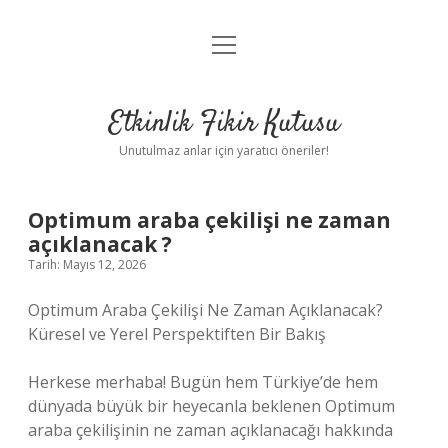
menüyü
Anasayfa
aç
Gizlilik Politikası
Etkinlik Fikir Kutusu
Yasal Uyarı
Unutulmaz anlar için yaratıcı öneriler!
Hakkımızda
Optimum araba çekilişi ne zaman
açıklanacak ?
Tarih: Mayıs 12, 2026
Optimum Araba Çekilişi Ne Zaman Açıklanacak?
Küresel ve Yerel Perspektiften Bir Bakış
Herkese merhaba! Bugün hem Türkiye’de hem
dünyada büyük bir heyecanla beklenen Optimum
araba çekilişinin ne zaman açıklanacağı hakkında