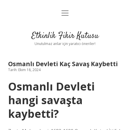
menüyü
Anasayfa
aç
Gizlilik Politikası
Etkinlik Fikir Kutusu
Yasal Uyarı
Unutulmaz anlar için yaratıcı öneriler!
Hakkımızda
Osmanlı Devleti Kaç Savaş Kaybetti
Tarih: Ekim 18, 2024
Osmanlı Devleti
hangi savaşta
kaybetti?