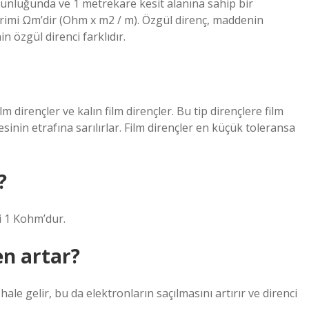
zunluğunda ve 1 metrekare kesit alanına sahip bir
birimi Ωm’dir (Ohm x m2 / m). Özgül direnç, maddenin
n özgül direnci farklıdır.
ilm dirençler ve kalın film dirençler. Bu tip dirençlere film
esinin etrafına sarılırlar. Film dirençler en küçük toleransa
?
i 1 Kohm’dur.
en artar?
 hale gelir, bu da elektronların saçılmasını artırır ve direnci