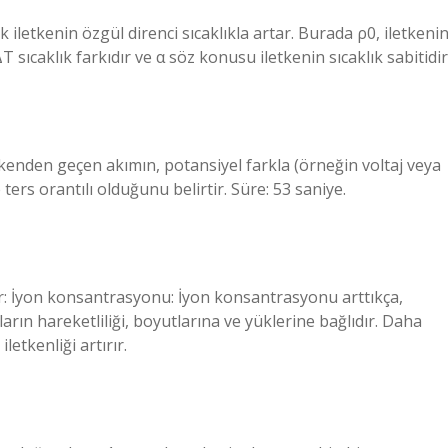
k iletkenin özgül direnci sıcaklıkla artar. Burada ρ0, iletkeni
 ΔT sıcaklık farkıdır ve α söz konusu iletkenin sıcaklık sabitidir
kenden geçen akımın, potansiyel farkla (örneğin voltaj veya
 ters orantılı olduğunu belirtir. Süre: 53 saniye.
nir: İyon konsantrasyonu: İyon konsantrasyonu arttıkça,
onların hareketliliği, boyutlarına ve yüklerine bağlıdır. Daha
letkenliği artırır.