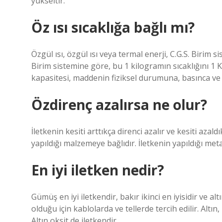
yükseltir.
Öz ısı sıcaklığa bağlı mı?
Özgül ısı, özgül ısı veya termal enerji, C.G.S. Birim s
Birim sistemine göre, bu 1 kilogramın sıcaklığını 1 K°
kapasitesi, maddenin fiziksel durumuna, basınca ve s
Özdirenç azalırsa ne olur?
İletkenin kesiti arttıkça direnci azalır ve kesiti azaldı
yapıldığı malzemeye bağlıdır. İletkenin yapıldığı met
En iyi iletken nedir?
Gümüş en iyi iletkendir, bakır ikinci en iyisidir ve a
olduğu için kablolarda ve tellerde tercih edilir. Altın
Altın oksit de iletkendir.