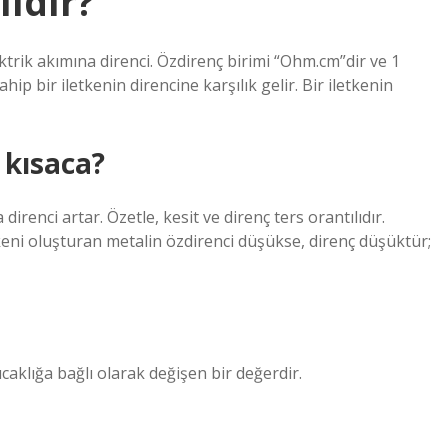
lıdır?
ektrik akımına direnci. Özdirenç birimi “Ohm.cm”dir ve 1
p bir iletkenin direncine karşılık gelir. Bir iletkenin
 kısaca?
a direnci artar. Özetle, kesit ve direnç ters orantılıdır.
letkeni oluşturan metalin özdirenci düşükse, direnç düşüktür;
aklığa bağlı olarak değişen bir değerdir.