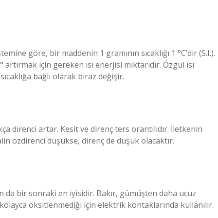
istemine göre, bir maddenin 1 gramının sıcaklığı 1 °C’dir (S.I.).
 artırmak için gereken ısı enerjisi miktarıdır. Özgül ısı
ıcaklığa bağlı olarak biraz değişir.
kça direnci artar. Kesit ve direnç ters orantılıdır. İletkenin
alin özdirenci düşükse, direnç de düşük olacaktır.
ltın da bir sonraki en iyisidir. Bakır, gümüşten daha ucuz
, kolayca oksitlenmediği için elektrik kontaklarında kullanılır.