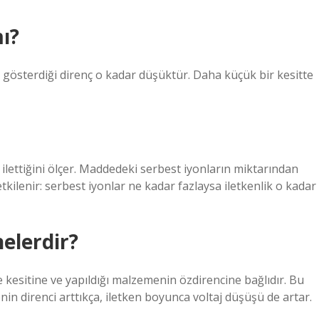
ı?
ı gösterdiği direnç o kadar düşüktür. Daha küçük bir kesitte
i ilettiğini ölçer. Maddedeki serbest iyonların miktarından
 etkilenir: serbest iyonlar ne kadar fazlaysa iletkenlik o kadar
nelerdir?
e kesitine ve yapıldığı malzemenin özdirencine bağlıdır. Bu
kenin direnci arttıkça, iletken boyunca voltaj düşüşü de artar.