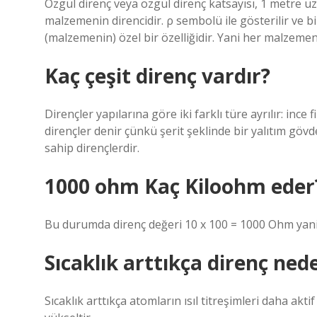
Özgül direnç veya özgül direnç katsayısı, 1 metre u
malzemenin direncidir. ρ sembolü ile gösterilir ve 
(malzemenin) özel bir özelliğidir. Yani her malzemeni
Kaç çeşit direnç vardır?
Dirençler yapılarına göre iki farklı türe ayrılır: ince f
dirençler denir çünkü şerit şeklinde bir yalıtım gövd
sahip dirençlerdir.
1000 ohm Kaç Kiloohm eder
Bu durumda direnç değeri 10 x 100 = 1000 Ohm yan
Sıcaklık arttıkça direnç ned
Sıcaklık arttıkça atomların ısıl titreşimleri daha aktif