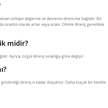
?
an voltajın değerine ve devrenin direncine bağlıdır. Bir
a orantılı olarak artar veya azalır. Ohmik direnç genellikle
lik midir?
dir. Ayrıca, özgül direnç sıcaklığa göre değişir.
ı?
ı gösterdiği direnç o kadar düşüktür. Daha küçük bir kesitte