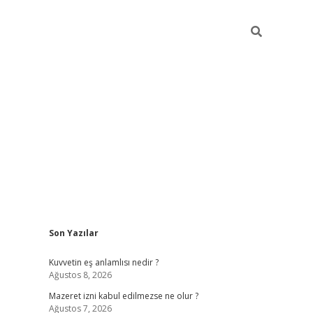
Sidebar
Son Yazılar
vdcasino
Kuvvetin eş anlamlısı nedir ?
Ağustos 8, 2026
Mazeret izni kabul edilmezse ne olur ?
Ağustos 7, 2026