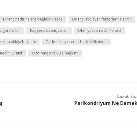
Direnç nedir nelere bağlıdır kısaca
Direnci etkileyen faktörler nelerdir
ye göre artar
Kaç çeşit direnç vardır
Ohm yasası nedir 10 sınıf
 ısı sıcaklığa bağlı mı
Özdirenç ayırt edici bir özellik midir
nedir 10 sınıf
Özdirenç sıcaklığa bağlı mı
Sonraki Yaz
ş
Perikondriyum Ne Deme