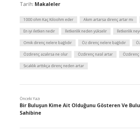
Tarih:
Makaleler
1000 ohm Kaç Kiloohm eder
Akım artarsa direnç artar mı
En iyi iletken nedir
İletkenlik neden yükselir
İletkenlik ne
Omik direnç nelere bağlıdır
Öz direnç nelere bağlıdır
Öz
Özdirenç azalırsa ne olur
Özdirenç nasıl artar
Özdirenç 
Sıcaklık arttıkça direnç neden artar
Önceki Yazı
Bir Buluşun Kime Ait Olduğunu Gösteren Ve Bulu
Sahibine