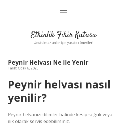
menüyü
Anasayfa
aç
Gizlilik Politikası
Etkinlik Fikir Kutusu
Yasal Uyarı
Unutulmaz anlar için yaratıcı öneriler!
Hakkımızda
Peynir Helvası Ne Ile Yenir
Tarih: Ocak 6, 2025
Peynir helvası nasıl
yenilir?
Peynir helvanızı dilimler halinde kesip soğuk veya
ılık olarak servis edebilirsiniz.