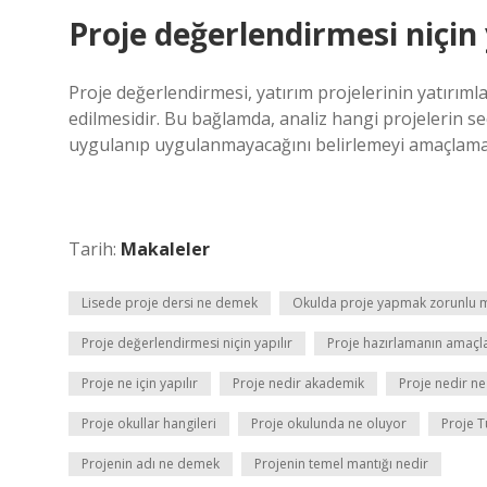
Proje değerlendirmesi niçin 
Proje değerlendirmesi, yatırım projelerinin yatırımlar
edilmesidir. Bu bağlamda, analiz hangi projelerin se
uygulanıp uygulanmayacağını belirlemeyi amaçlama
Tarih:
Makaleler
Lisede proje dersi ne demek
Okulda proje yapmak zorunlu 
Proje değerlendirmesi niçin yapılır
Proje hazırlamanın amaçla
Proje ne için yapılır
Proje nedir akademik
Proje nedir ne 
Proje okullar hangileri
Proje okulunda ne oluyor
Proje T
Projenin adı ne demek
Projenin temel mantığı nedir