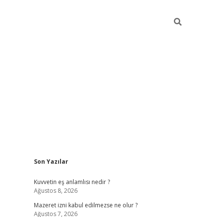
Sidebar
Son Yazılar
vdcasino
Kuvvetin eş anlamlısı nedir ?
Ağustos 8, 2026
Mazeret izni kabul edilmezse ne olur ?
Ağustos 7, 2026