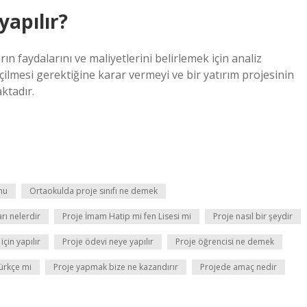
yapılır?
ın faydalarını ve maliyetlerini belirlemek için analiz
çilmesi gerektiğine karar vermeyi ve bir yatırım projesinin
ktadır.
mu
Ortaokulda proje sınıfı ne demek
rı nelerdir
Proje İmam Hatip mi fen Lisesi mi
Proje nasıl bir şeydir
için yapılır
Proje ödevi neye yapılır
Proje öğrencisi ne demek
ürkçe mi
Proje yapmak bize ne kazandırır
Projede amaç nedir