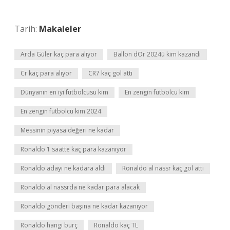
Tarih:
Makaleler
Arda Güler kaç para alıyor
Ballon dOr 2024ü kim kazandı
Cr kaç para alıyor
CR7 kaç gol attı
Dünyanın en iyi futbolcusu kim
En zengin futbolcu kim
En zengin futbolcu kim 2024
Messinin piyasa değeri ne kadar
Ronaldo 1 saatte kaç para kazanıyor
Ronaldo adayı ne kadara aldı
Ronaldo al nassr kaç gol attı
Ronaldo al nassrda ne kadar para alacak
Ronaldo gönderi başına ne kadar kazanıyor
Ronaldo hangi burç
Ronaldo kaç TL