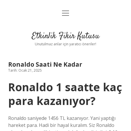
menüyü
Anasayfa
aç
Gizlilik Politikası
Etkinlik Fikir Kutusu
Yasal Uyarı
Unutulmaz anlar için yaratıcı öneriler!
Hakkımızda
Ronaldo Saati Ne Kadar
Tarih: Ocak 21, 2025
Ronaldo 1 saatte kaç
para kazanıyor?
Ronaldo saniyede 1456 TL kazanıyor. Yani yaptığı
hareket para. Hadi bir hayal kuralım. Siz Ronaldo