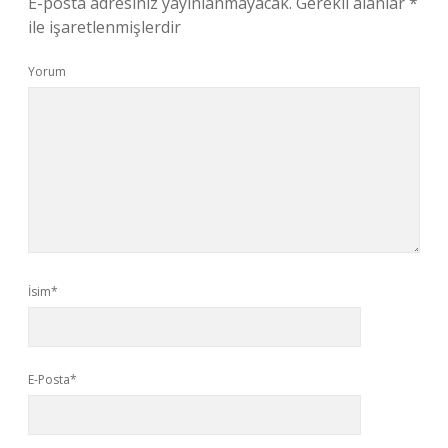
E-posta adresiniz yayınlanmayacak.
Gerekli alanlar
*
ile işaretlenmişlerdir
Yorum
İsim*
E-Posta*