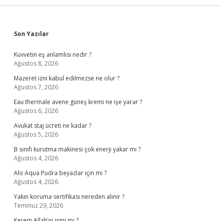
Sidebar
Son Yazılar
Kuvvetin eş anlamlısı nedir ?
Ağustos 8, 2026
Mazeret izni kabul edilmezse ne olur ?
Ağustos 7, 2026
Eau thermale avene güneş kremi ne işe yarar ?
Ağustos 6, 2026
Avukat staj ücreti ne kadar ?
Ağustos 5, 2026
B sınıfı kurutma makinesi çok enerji yakar mı ?
Ağustos 4, 2026
Alo Aqua Pudra beyazlar için mi ?
Ağustos 4, 2026
Yakın koruma sertifikası nereden alınır ?
Temmuz 29, 2026
Kerem Allah’ın ismi mi ?