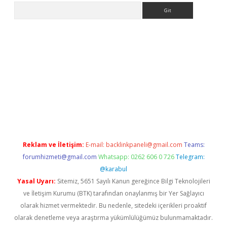
Arama
ino
Reklam ve İletişim:
E-mail:
backlinkpaneli@gmail.com
Teams:
forumhizmeti@gmail.com
Whatsapp: 0262 606 0 726
Telegram:
@karabul
Yasal Uyarı:
Sitemiz, 5651 Sayılı Kanun gereğince Bilgi Teknolojileri
ve İletişim Kurumu (BTK) tarafından onaylanmış bir Yer Sağlayıcı
olarak hizmet vermektedir. Bu nedenle, sitedeki içerikleri proaktif
olarak denetleme veya araştırma yükümlülüğümüz bulunmamaktadır.