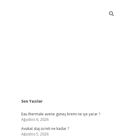
Sidebar
Son Yazılar
vdcasino
Eau thermale avene güneş kremi ne işe yarar ?
Ağustos 6, 2026
Avukat staj ücreti ne kadar ?
Ağustos 5, 2026