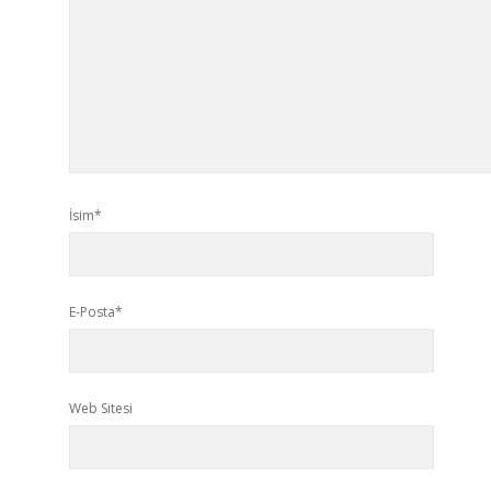
İsim*
E-Posta*
Web Sitesi