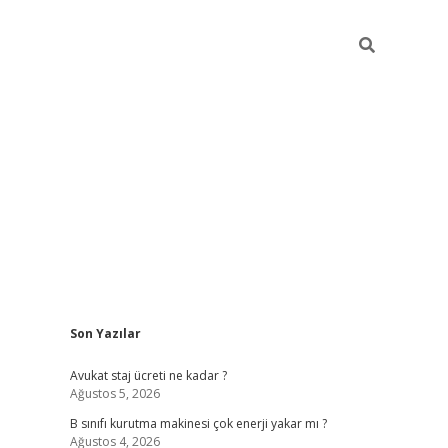
Sidebar
Son Yazılar
vdcasino
Avukat staj ücreti ne kadar ?
Ağustos 5, 2026
B sınıfı kurutma makinesi çok enerji yakar mı ?
Ağustos 4, 2026