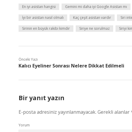
En iyi asistan hangisi
Gemini mi daha iyi Google Asistan mı
İyi bir asistan nasıl olmalı
Kaç çeşit asistan vardır
Siri in
Sirinin en büyük rakibi kimdir
Siriye ne sorulmaz
Siriyi 
Önceki Yazı
Kalıcı Eyeliner Sonrası Nelere Dikkat Edilmeli
Bir yanıt yazın
E-posta adresiniz yayınlanmayacak.
Gerekli alanlar
Yorum