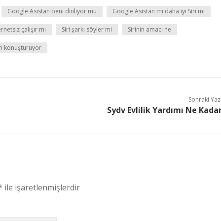
Google Asistan beni dinliyor mu
Google Asistan mı daha iyi Siri mı
ternetsiz çalışır mı
Siri şarkı söyler mi
Sirinin amacı ne
kim konuşturuyor
Sonraki Yaz
Sydv Evlilik Yardımı Ne Kada
*
ile işaretlenmişlerdir