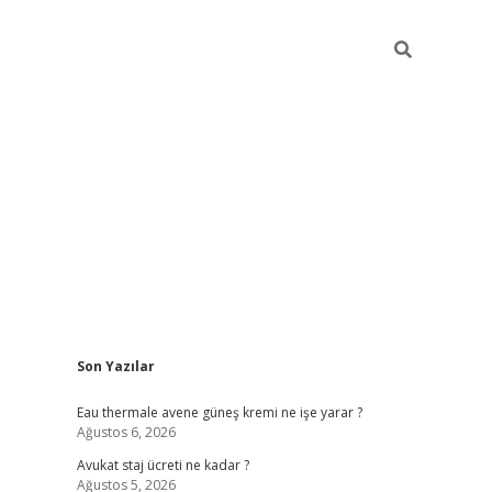
Sidebar
Son Yazılar
vdcasino
Eau thermale avene güneş kremi ne işe yarar ?
Ağustos 6, 2026
Avukat staj ücreti ne kadar ?
Ağustos 5, 2026