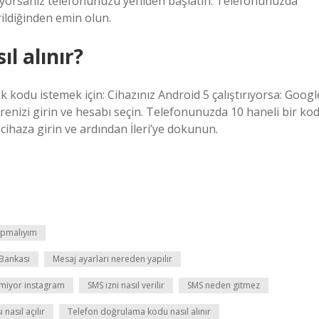
şıyorsanız telefonunuzu yeniden başlatın. Telefonunuzda
rildiğinden emin olun.
l alınır?
 kodu istemek için: Cihazınız Android 5 çalıştırıyorsa: Googl
renizi girin ve hesabı seçin. Telefonunuzda 10 haneli bir ko
cihaza girin ve ardından İleri’ye dokunun.
apmalıyım
Bankası
Mesaj ayarları nereden yapılır
miyor instagram
SMS izni nasıl verilir
SMS neden gitmez
nasıl açılır
Telefon doğrulama kodu nasıl alınır