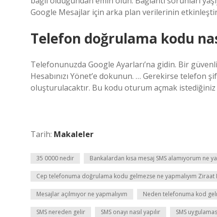
bağlı olduğundan emin olun. Bağlantı sorunları ya
Google Mesajlar için arka plan verilerinin etkinleşti
Telefon doğrulama kodu nası
Telefonunuzda Google Ayarları’na gidin. Bir güvenlik
Hesabınızı Yönet’e dokunun. … Gerekirse telefon şif
oluşturulacaktır. Bu kodu oturum açmak istediğiniz 
Tarih:
Makaleler
35 0000 nedir
Bankalardan kısa mesaj SMS alamıyorum ne y
Cep telefonuma doğrulama kodu gelmezse ne yapmalıyım Ziraat 
Mesajlar açılmıyor ne yapmalıyım
Neden telefonuma kod gel
SMS nereden gelir
SMS onayı nasıl yapılır
SMS uygulaması 