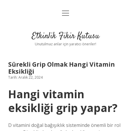
menüyü
Anasayfa
aç
Gizlilik Politikası
Etkinlik Fikir Kutusu
Yasal Uyarı
Unutulmaz anlar için yaratıcı öneriler!
Hakkımızda
Sürekli Grip Olmak Hangi Vitamin
Eksikliği
Tarih: Aralık 22, 2024
Hangi vitamin
eksikliği grip yapar?
D vitamini doğal bağışıklık sisteminde önemli bir rol