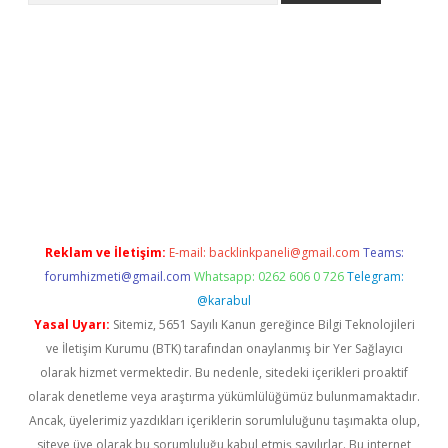
casino
Reklam ve İletişim:
E-mail:
backlinkpaneli@gmail.com
Teams:
forumhizmeti@gmail.com
Whatsapp: 0262 606 0 726
Telegram:
@karabul
Yasal Uyarı:
Sitemiz, 5651 Sayılı Kanun gereğince Bilgi Teknolojileri
ve İletişim Kurumu (BTK) tarafından onaylanmış bir Yer Sağlayıcı
olarak hizmet vermektedir. Bu nedenle, sitedeki içerikleri proaktif
olarak denetleme veya araştırma yükümlülüğümüz bulunmamaktadır.
Ancak, üyelerimiz yazdıkları içeriklerin sorumluluğunu taşımakta olup,
siteye üye olarak bu sorumluluğu kabul etmiş sayılırlar. Bu internet