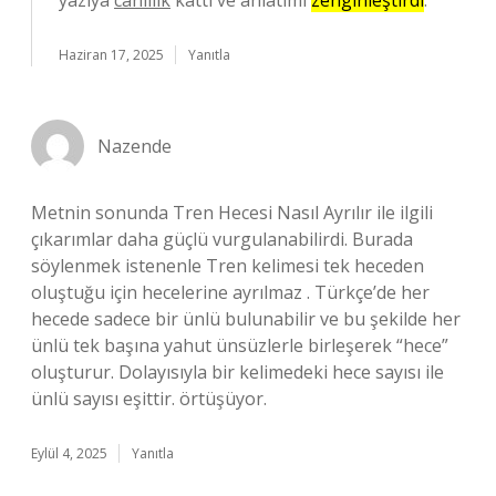
yazıya
canlılık
kattı ve anlatımı
zenginleştirdi
.
Haziran 17, 2025
Yanıtla
Nazende
Metnin sonunda Tren Hecesi Nasıl Ayrılır ile ilgili
çıkarımlar daha güçlü vurgulanabilirdi. Burada
söylenmek istenenle Tren kelimesi tek heceden
oluştuğu için hecelerine ayrılmaz . Türkçe’de her
hecede sadece bir ünlü bulunabilir ve bu şekilde her
ünlü tek başına yahut ünsüzlerle birleşerek “hece”
oluşturur. Dolayısıyla bir kelimedeki hece sayısı ile
ünlü sayısı eşittir. örtüşüyor.
Eylül 4, 2025
Yanıtla