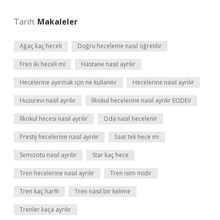
Tarih:
Makaleler
Ağaç kaç heceli
Doğru heceleme nasıl öğretilir
Fren iki heceli mi
Hastane nasıl ayrılır
Hecelerine ayırmak için ne kullanılır
Hecelerine nasıl ayrılır
Huzurevi nasıl ayrılır
İlkokul hecelerine nasıl ayrılır EODEV
İlkokul hecesi nasıl ayrılır
Oda nasıl hecelenir
Prestij hecelerine nasıl ayrılır
Saat tek hece mi
Semizotu nasıl ayrılır
Star kaç hece
Tren hecelerine nasıl ayrılır
Tren isim midir
Tren kaç harfli
Tren nasıl bir kelime
Trenler kaça ayrılır