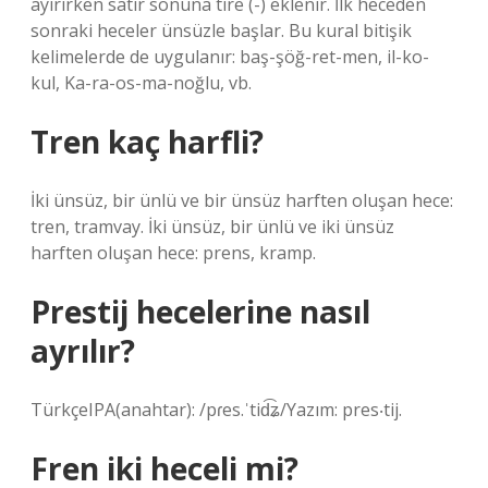
ayırırken satır sonuna tire (-) eklenir. İlk heceden
sonraki heceler ünsüzle başlar. Bu kural bitişik
kelimelerde de uygulanır: baş-şöğ-ret-men, il-ko-
kul, Ka-ra-os-ma-noğlu, vb.
Tren kaç harfli?
İki ünsüz, bir ünlü ve bir ünsüz harften oluşan hece:
tren, tramvay. İki ünsüz, bir ünlü ve iki ünsüz
harften oluşan hece: prens, kramp.
Prestij hecelerine nasıl
ayrılır?
TürkçeIPA(anahtar): /pɾes.ˈtid͡ʑ/Yazım: pres‧tij.
Fren iki heceli mi?