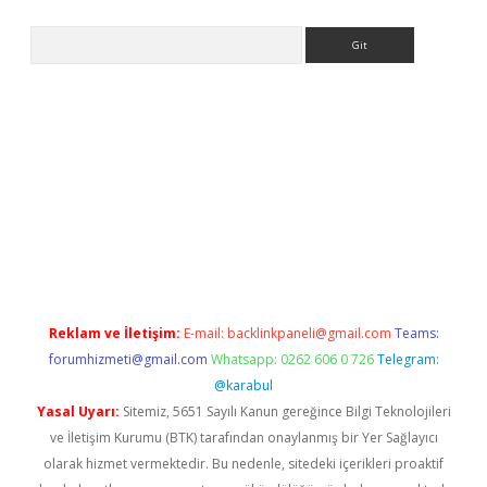
Arama
sino
Reklam ve İletişim:
E-mail:
backlinkpaneli@gmail.com
Teams:
forumhizmeti@gmail.com
Whatsapp: 0262 606 0 726
Telegram:
@karabul
Yasal Uyarı:
Sitemiz, 5651 Sayılı Kanun gereğince Bilgi Teknolojileri
ve İletişim Kurumu (BTK) tarafından onaylanmış bir Yer Sağlayıcı
olarak hizmet vermektedir. Bu nedenle, sitedeki içerikleri proaktif