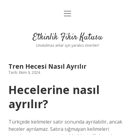
menüyü
Anasayfa
aç
Gizlilik Politikası
Etkinlik Fikir Kutusu
Yasal Uyarı
Unutulmaz anlar için yaratıcı öneriler!
Hakkımızda
Tren Hecesi Nasıl Ayrılır
Tarih: Ekim 9, 2024
Hecelerine nasıl
ayrılır?
Türkçede kelimeler satır sonunda ayrılabilir, ancak
heceler ayrılamaz. Satıra sığmayan kelimeleri