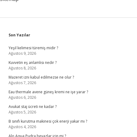
Sidebar
Son Yazılar
Yeşil kelimesi türemiş midir ?
Ağustos 9, 2026
Kuvvetin eş anlamlısı nedir ?
Ağustos 8, 2026
Mazeret izni kabul edilmezse ne olur ?
Ağustos 7, 2026
Eau thermale avene güneş kremi ne işe yarar ?
Ağustos 6, 2026
Avukat staj ücreti ne kadar ?
Ağustos 5, 2026
B sınıfı kurutma makinesi çok enerji yakar mı ?
Ağustos 4, 2026
Alo Aqua Pudra beyazlar için mi ?