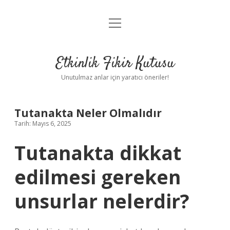
menüyü
Anasayfa
aç
Gizlilik Politikası
Etkinlik Fikir Kutusu
Yasal Uyarı
Unutulmaz anlar için yaratıcı öneriler!
Hakkımızda
Tutanakta Neler Olmalıdır
Tarih: Mayıs 6, 2025
Tutanakta dikkat
edilmesi gereken
unsurlar nelerdir?