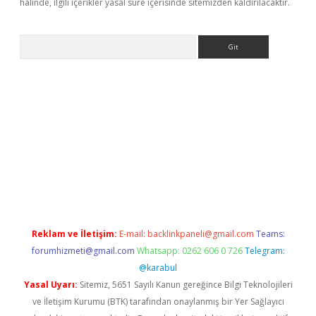
halinde, ilgili içerikler yasal süre içerisinde sitemizden kaldırılacaktır.
Arama
o
Reklam ve İletişim:
E-mail:
backlinkpaneli@gmail.com
Teams:
forumhizmeti@gmail.com
Whatsapp: 0262 606 0 726
Telegram:
@karabul
Yasal Uyarı:
Sitemiz, 5651 Sayılı Kanun gereğince Bilgi Teknolojileri
ve İletişim Kurumu (BTK) tarafından onaylanmış bir Yer Sağlayıcı