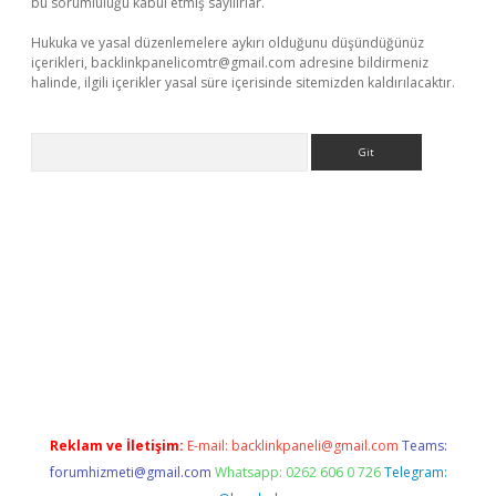
bu sorumluluğu kabul etmiş sayılırlar.
Hukuka ve yasal düzenlemelere aykırı olduğunu düşündüğünüz
içerikleri,
backlinkpanelicomtr@gmail.com
adresine bildirmeniz
halinde, ilgili içerikler yasal süre içerisinde sitemizden kaldırılacaktır.
Arama
sino
Reklam ve İletişim:
E-mail:
backlinkpaneli@gmail.com
Teams:
forumhizmeti@gmail.com
Whatsapp: 0262 606 0 726
Telegram: