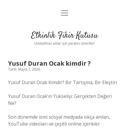
menüyü
Anasayfa
aç
Gizlilik Politikası
Etkinlik Fikir Kutusu
Yasal Uyarı
Unutulmaz anlar için yaratıcı öneriler!
Hakkımızda
Yusuf Duran Ocak kimdir ?
Tarih: Mayıs 7, 2026
Yusuf Duran Ocak Kimdir? Bir Tartışma, Bir Eleştiri
Yusuf Duran Ocak’ın Yükselişi: Gerçekten Değeri
Ne?
Son dönemde ismi sosyal medyada sıkça anılan,
YouTube videoları ve çeşitli online içerikler