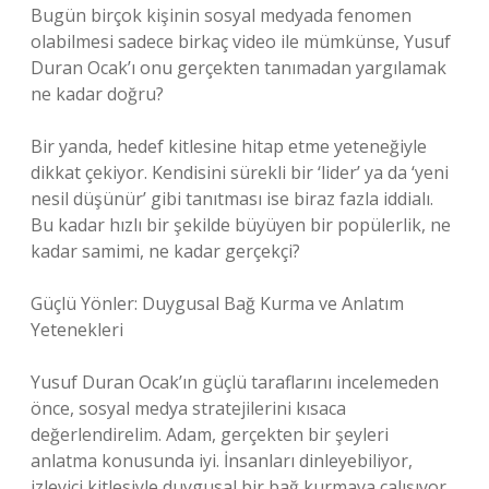
Bugün birçok kişinin sosyal medyada fenomen
olabilmesi sadece birkaç video ile mümkünse, Yusuf
Duran Ocak’ı onu gerçekten tanımadan yargılamak
ne kadar doğru?
Bir yanda, hedef kitlesine hitap etme yeteneğiyle
dikkat çekiyor. Kendisini sürekli bir ‘lider’ ya da ‘yeni
nesil düşünür’ gibi tanıtması ise biraz fazla iddialı.
Bu kadar hızlı bir şekilde büyüyen bir popülerlik, ne
kadar samimi, ne kadar gerçekçi?
Güçlü Yönler: Duygusal Bağ Kurma ve Anlatım
Yetenekleri
Yusuf Duran Ocak’ın güçlü taraflarını incelemeden
önce, sosyal medya stratejilerini kısaca
değerlendirelim. Adam, gerçekten bir şeyleri
anlatma konusunda iyi. İnsanları dinleyebiliyor,
izleyici kitlesiyle duygusal bir bağ kurmaya çalışıyor.