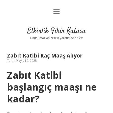
menüyü
Anasayfa
aç
Gizlilik Politikası
Etkinlik Fikir Kutusu
Yasal Uyarı
Unutulmaz anlar için yaratıcı öneriler!
Hakkımızda
Zabıt Katibi Kaç Maaş Alıyor
Tarih: Mayıs 10, 2025
Zabıt Katibi
başlangıç maaşı ne
kadar?