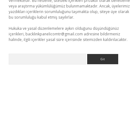
vermektedir. Bu nedenle, sitedeki içerikleri proaktif olarak denetleme
veya araştırma yükümlülüğümüz bulunmamaktadır. Ancak, üyelerimiz
yazdıkları içeriklerin sorumluluğunu taşımakta olup, siteye üye olarak
bu sorumluluğu kabul etmiş sayılırlar.
Hukuka ve yasal düzenlemelere aykırı olduğunu düşündüğünüz
içerikleri,
backlinkpanelicomtr@gmail.com
adresine bildirmeniz
halinde, ilgili içerikler yasal süre içerisinde sitemizden kaldırılacaktır.
Arama
vdcasino