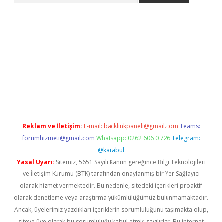
no
Reklam ve İletişim:
E-mail:
backlinkpaneli@gmail.com
Teams:
forumhizmeti@gmail.com
Whatsapp: 0262 606 0 726
Telegram:
@karabul
Yasal Uyarı:
Sitemiz, 5651 Sayılı Kanun gereğince Bilgi Teknolojileri
ve İletişim Kurumu (BTK) tarafından onaylanmış bir Yer Sağlayıcı
olarak hizmet vermektedir. Bu nedenle, sitedeki içerikleri proaktif
olarak denetleme veya araştırma yükümlülüğümüz bulunmamaktadır.
Ancak, üyelerimiz yazdıkları içeriklerin sorumluluğunu taşımakta olup,
siteye üye olarak bu sorumluluğu kabul etmiş sayılırlar. Bu internet