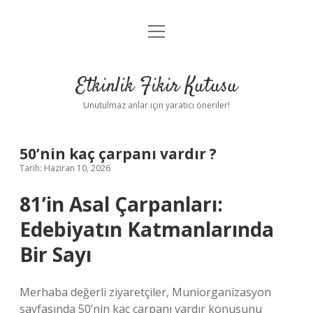
menüyü
Anasayfa
aç
Gizlilik Politikası
Etkinlik Fikir Kutusu
Yasal Uyarı
Unutulmaz anlar için yaratıcı öneriler!
Hakkımızda
50’nin kaç çarpanı vardır ?
Tarih: Haziran 10, 2026
81’in Asal Çarpanları:
Edebiyatın Katmanlarında
Bir Sayı
Merhaba değerli ziyaretçiler, Muniorganizasyon
sayfasında 50’nin kaç çarpanı vardır konusunu