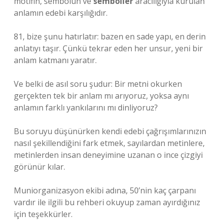
motifin, sembolün ve
semboller
aracılığıyla kurulan
anlamın edebi karşılığıdır.
81, bize şunu hatırlatır: bazen en sade yapı, en derin
anlatıyı taşır. Çünkü tekrar eden her unsur, yeni bir
anlam katmanı yaratır.
Ve belki de asıl soru şudur: Bir metni okurken
gerçekten tek bir anlam mı arıyoruz, yoksa aynı
anlamın farklı yankılarını mı dinliyoruz?
Bu soruyu düşünürken kendi edebi çağrışımlarınızın
nasıl şekillendiğini fark etmek, sayılardan metinlere,
metinlerden insan deneyimine uzanan o ince çizgiyi
görünür kılar.
Muniorganizasyon ekibi adına, 50’nin kaç çarpanı
vardır ile ilgili bu rehberi okuyup zaman ayırdığınız
için teşekkürler.