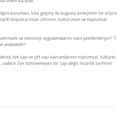
ında önem kazandı.
liğini korurken, bize geçmiş ile bugünü birleştiren bir köprü
; tarih boyunca insan zihninin, kültürünün ve toplumsal
tematik ve teknoloji uygulamalarını nasıl şekillendiriyor? 7
e anlatabilir?
erek, tek sayı ve çift sayı kavramlarının toplumsal, kültürel
 sadece 2’ye bölünemeyen bir sayı değil; insanlık tarihinin
.