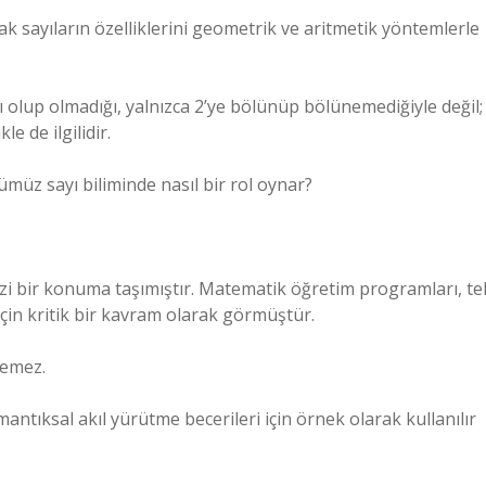
ak sayıların özelliklerini geometrik ve aritmetik yöntemlerle
ı olup olmadığı, yalnızca 2’ye bölünüp bölünemediğiyle değil;
e de ilgilidir.
müz sayı biliminde nasıl bir rol oynar?
ezi bir konuma taşımıştır. Matematik öğretim programları, te
i için kritik bir kavram olarak görmüştür.
nemez.
antıksal akıl yürütme becerileri için örnek olarak kullanılır