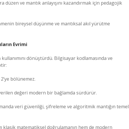
ara düzen ve mantık anlayışını kazandırmak için pedagojik
enmenin bireysel düşünme ve mantıksal akıl yürütme
ların Evrimi
ların kullanımını dönüştürdü. Bilgisayar kodlamasında ve
tir:
; 2’ye bölünemez.
verilen değeri modern bir bağlamda sürdürür.
zamanda veri güvenliği, şifreleme ve algoritmik mantığın temel
i hem klasik matematiksel doğrulamanın hem de modern