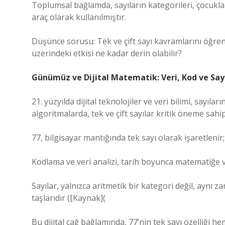
Toplumsal bağlamda, sayıların kategorileri, çocukl
araç olarak kullanılmıştır.
Düşünce sorusu: Tek ve çift sayı kavramlarını öğr
üzerindeki etkisi ne kadar derin olabilir?
Günümüz ve Dijital Matematik: Veri, Kod ve Sayı
21. yüzyılda dijital teknolojiler ve veri bilimi, sayı
algoritmalarda, tek ve çift sayılar kritik öneme sahip
77, bilgisayar mantığında tek sayı olarak işaretlenir
Kodlama ve veri analizi, tarih boyunca matematiğe 
Sayılar, yalnızca aritmetik bir kategori değil, aynı 
taşlarıdır ([Kaynak](
Bu dijital çağ bağlamında, 77’nin tek sayı özelliğ