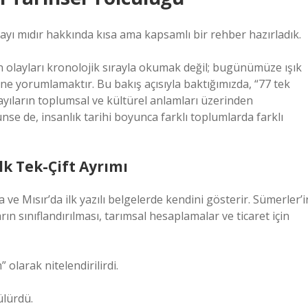
sayı mıdır hakkında kısa ama kapsamlı bir rehber hazırladık.
an olayları kronolojik sırayla okumak değil; bugünümüze ışık
ine yorumlamaktır. Bu bakış açısıyla baktığımızda, “77 tek
sayıların toplumsal ve kültürel anlamları üzerinden
rünse de, insanlık tarihi boyunca farklı toplumlarda farklı
lk Tek-Çift Ayrımı
 ve Mısır’da ilk yazılı belgelerde kendini gösterir. Sümerler’i
ın sınıflandırılması, tarımsal hesaplamalar ve ticaret için
olarak nitelendirilirdi.
ülürdü.