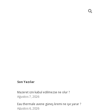
Sidebar
Son Yazılar
vdcasino
Mazeret izni kabul edilmezse ne olur ?
Ağustos 7, 2026
Eau thermale avene güneş kremi ne işe yarar ?
Ağustos 6, 2026