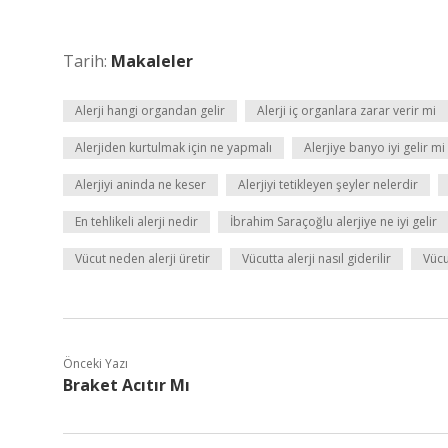
Tarih:
Makaleler
Alerji hangi organdan gelir
Alerji iç organlara zarar verir mi
Alerjiden kurtulmak için ne yapmalı
Alerjiye banyo iyi gelir mi
Alerjiyi aninda ne keser
Alerjiyi tetikleyen şeyler nelerdir
En tehlikeli alerji nedir
İbrahim Saraçoğlu alerjiye ne iyi gelir
Vücut neden alerji üretir
Vücutta alerji nasıl giderilir
Vücut
Önceki Yazı
Braket Acıtır Mı