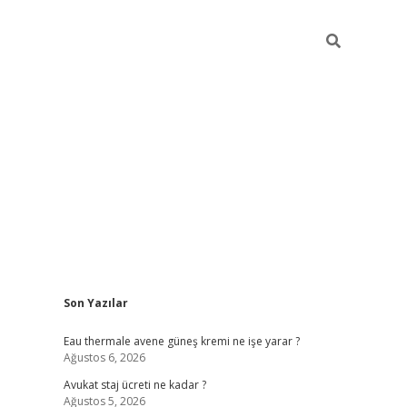
Sidebar
Son Yazılar
vdcasino
Eau thermale avene güneş kremi ne işe yarar ?
Ağustos 6, 2026
Avukat staj ücreti ne kadar ?
Ağustos 5, 2026