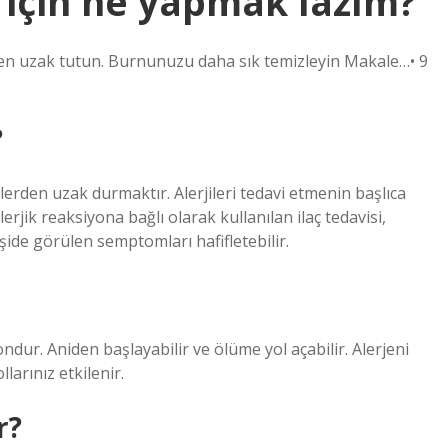
 için ne yapmak lazım?
vden uzak tutun. Burnunuzu daha sık temizleyin Makale…• 9
?
erden uzak durmaktır. Alerjileri tedavi etmenin başlıca
lerjik reaksiyona bağlı olarak kullanılan ilaç tedavisi,
şide görülen semptomları hafifletebilir.
ondur. Aniden başlayabilir ve ölüme yol açabilir. Alerjeni
arınız etkilenir.
r?