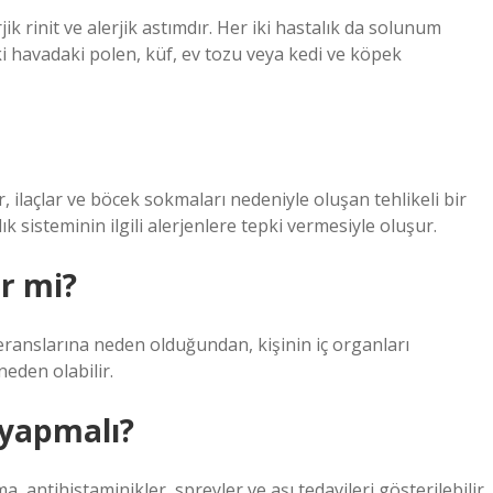
jik rinit ve alerjik astımdır. Her iki hastalık da solunum
eki havadaki polen, küf, ev tozu veya kedi ve köpek
r, ilaçlar ve böcek sokmaları nedeniyle oluşan tehlikeli bir
k sisteminin ilgili alerjenlere tepki vermesiyle oluşur.
ir mi?
toleranslarına neden olduğundan, kişinin iç organları
neden olabilir.
 yapmalı?
antihistaminikler, spreyler ve aşı tedavileri gösterilebilir.