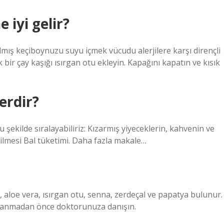
 iyi gelir?
ılmış keçiboynuzu suyu içmek vücudu alerjilere karşı dirençli
 bir çay kaşığı ısırgan otu ekleyin. Kapağını kapatın ve kısık
lerdir?
u şekilde sıralayabiliriz: Kızarmış yiyeceklerin, kahvenin ve
etilmesi Bal tüketimi. Daha fazla makale…
k, aloe vera, ısırgan otu, senna, zerdeçal ve papatya bulunur.
 Kullanmadan önce doktorunuza danışın.