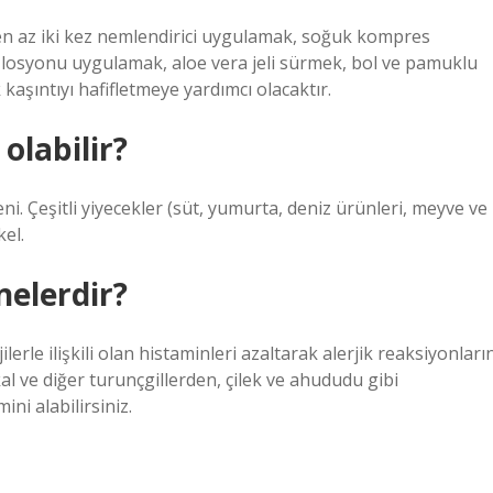
de en az iki kez nemlendirici uygulamak, soğuk kompres
in losyonu uygulamak, aloe vera jeli sürmek, bol ve pamuklu
kaşıntıyı hafifletmeye yardımcı olacaktır.
 olabilir?
eni. Çeşitli yiyecekler (süt, yumurta, deniz ürünleri, meyve ve
kel.
 nelerdir?
lerle ilişkili olan histaminleri azaltarak alerjik reaksiyonları
kal ve diğer turunçgillerden, çilek ve ahududu gibi
ni alabilirsiniz.