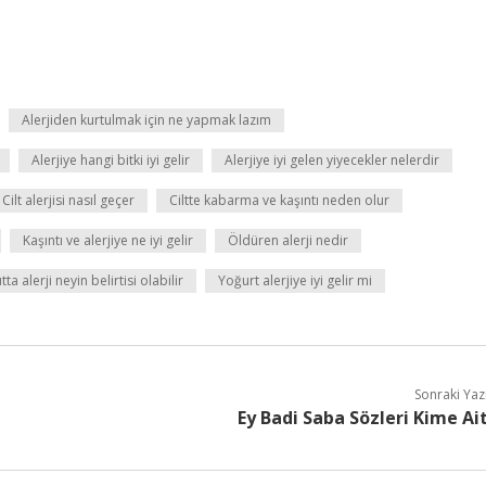
Alerjiden kurtulmak için ne yapmak lazım
Alerjiye hangi bitki iyi gelir
Alerjiye iyi gelen yiyecekler nelerdir
Cilt alerjisi nasıl geçer
Ciltte kabarma ve kaşıntı neden olur
Kaşıntı ve alerjiye ne iyi gelir
Öldüren alerji nedir
ta alerji neyin belirtisi olabilir
Yoğurt alerjiye iyi gelir mi
Sonraki Yaz
Ey Badi Saba Sözleri Kime Ai