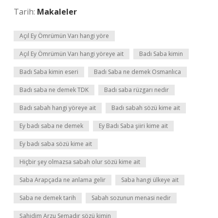
Tarih:
Makaleler
Açıl Ey Ömrümün Varı hangi yöre
Açıl Ey Ömrümün Varı hangi yöreye ait
Badı Saba kimin
Badı Saba kimin eseri
Badı Saba ne demek Osmanlıca
Badı saba ne demek TDK
Badı saba rüzgarı nedir
Badı sabah hangi yöreye ait
Badı sabah sözü kime ait
Ey badı saba ne demek
Ey Badı Saba şiiri kime ait
Ey badı saba sözü kime ait
Hiçbir şey olmazsa sabah olur sözü kime ait
Saba Arapçada ne anlama gelir
Saba hangi ülkeye ait
Saba ne demek tarih
Sabah sozunun menasi nedir
Şahidim Arzu Semadır sözü kimin