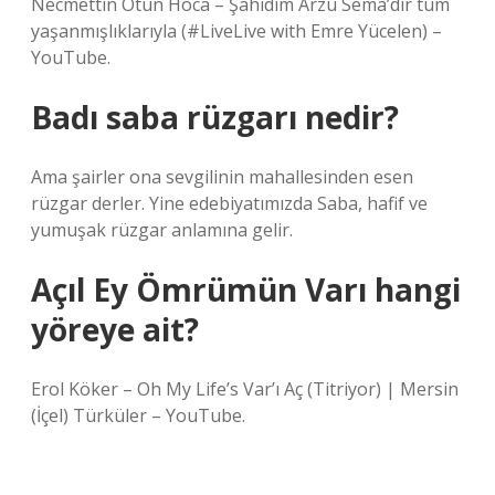
Necmettin Ötün Hoca – Şahidim Arzu Sema’dır tüm
yaşanmışlıklarıyla (#LiveLive with Emre Yücelen) –
YouTube.
Badı saba rüzgarı nedir?
Ama şairler ona sevgilinin mahallesinden esen
rüzgar derler. Yine edebiyatımızda Saba, hafif ve
yumuşak rüzgar anlamına gelir.
Açıl Ey Ömrümün Varı hangi
yöreye ait?
Erol Köker – Oh My Life’s Var’ı Aç (Titriyor) | Mersin
(İçel) Türküler – YouTube.