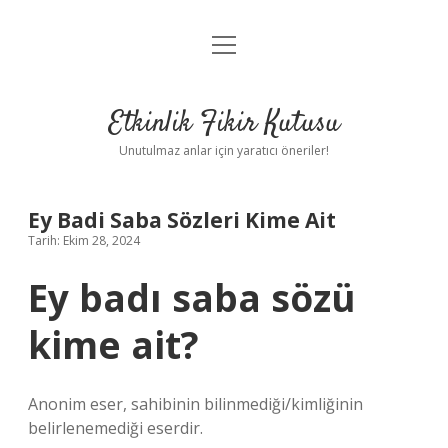
menüyü
Anasayfa
aç
Gizlilik Politikası
Etkinlik Fikir Kutusu
Yasal Uyarı
Unutulmaz anlar için yaratıcı öneriler!
Hakkımızda
Ey Badi Saba Sözleri Kime Ait
Tarih: Ekim 28, 2024
Ey badı saba sözü
kime ait?
Anonim eser, sahibinin bilinmediği/kimliğinin
belirlenemediği eserdir.