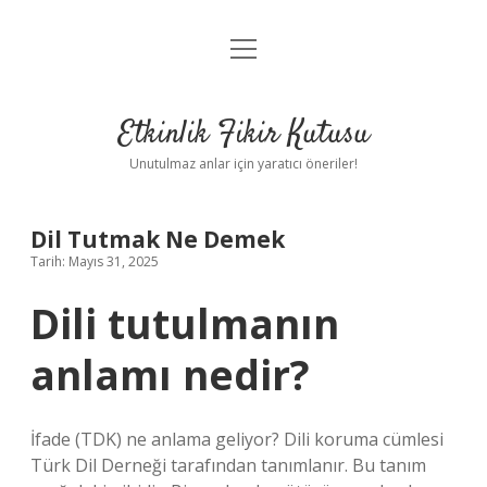
menüyü
Anasayfa
aç
Gizlilik Politikası
Etkinlik Fikir Kutusu
Yasal Uyarı
Unutulmaz anlar için yaratıcı öneriler!
Hakkımızda
Dil Tutmak Ne Demek
Tarih: Mayıs 31, 2025
Dili tutulmanın
anlamı nedir?
İfade (TDK) ne anlama geliyor? Dili koruma cümlesi
Türk Dil Derneği tarafından tanımlanır. Bu tanım