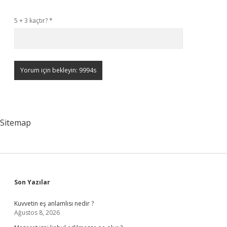
5 + 3 kaçtır?
*
Sitemap
Sidebar
Son Yazılar
Kuvvetin eş anlamlısı nedir ?
Ağustos 8, 2026