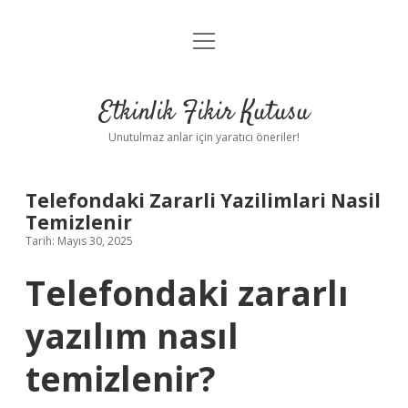
menüyü
Anasayfa
aç
Gizlilik Politikası
Etkinlik Fikir Kutusu
Yasal Uyarı
Unutulmaz anlar için yaratıcı öneriler!
Hakkımızda
Telefondaki Zararli Yazilimlari Nasil
Temizlenir
Tarih: Mayıs 30, 2025
Telefondaki zararlı
yazılım nasıl
temizlenir?