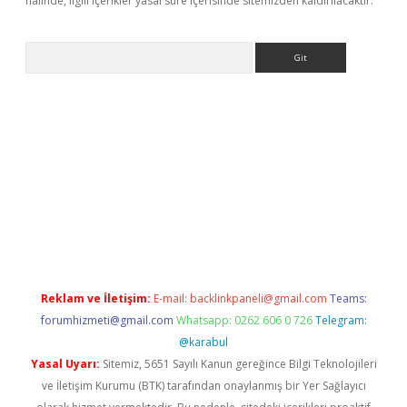
halinde, ilgili içerikler yasal süre içerisinde sitemizden kaldırılacaktır.
Arama
casino
Reklam ve İletişim:
E-mail:
backlinkpaneli@gmail.com
Teams:
forumhizmeti@gmail.com
Whatsapp: 0262 606 0 726
Telegram:
@karabul
Yasal Uyarı:
Sitemiz, 5651 Sayılı Kanun gereğince Bilgi Teknolojileri
ve İletişim Kurumu (BTK) tarafından onaylanmış bir Yer Sağlayıcı