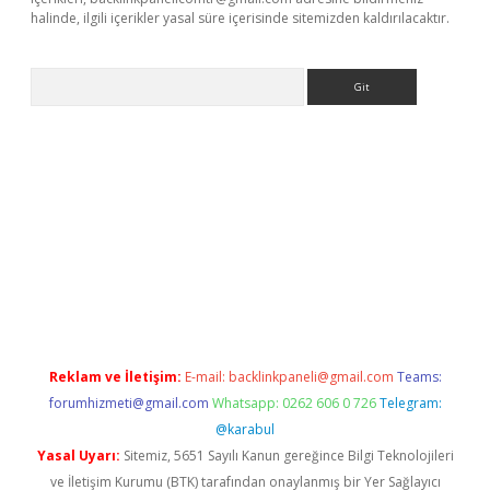
halinde, ilgili içerikler yasal süre içerisinde sitemizden kaldırılacaktır.
Arama
sino
Reklam ve İletişim:
E-mail:
backlinkpaneli@gmail.com
Teams:
forumhizmeti@gmail.com
Whatsapp: 0262 606 0 726
Telegram:
@karabul
Yasal Uyarı:
Sitemiz, 5651 Sayılı Kanun gereğince Bilgi Teknolojileri
ve İletişim Kurumu (BTK) tarafından onaylanmış bir Yer Sağlayıcı