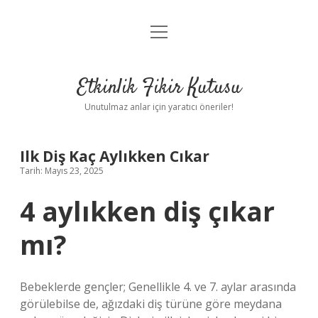
menüyü
Anasayfa
aç
Gizlilik Politikası
Etkinlik Fikir Kutusu
Yasal Uyarı
Unutulmaz anlar için yaratıcı öneriler!
Hakkımızda
Ilk Diş Kaç Aylıkken Cıkar
Tarih: Mayıs 23, 2025
4 aylıkken diş çıkar
mı?
Bebeklerde gençler; Genellikle 4. ve 7. aylar arasında
görülebilse de, ağızdaki diş türüne göre meydana